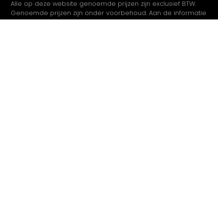
Alle op deze website genoemde prijzen zijn exclusief BTW.
Genoemde prijzen zijn onder voorbehoud. Aan de informatie
op deze website kunnen geen rechten worden ontleend.
+31(0)6 -50579685
info@parketrestore.nl
KVK: 70239886
Diensten
Parket Schuren
Parket Oliën
Parket Hardwaxen
Parket Lakken
Over
Homepage
Over Parket Restore
Offerte Aanvragen