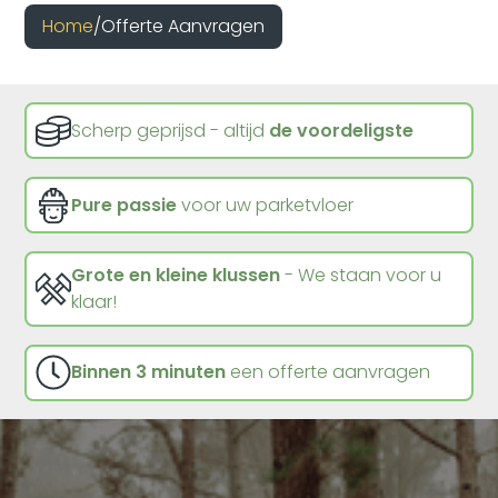
Home
/
Offerte Aanvragen
Scherp geprijsd - altijd
de voordeligste
Pure passie
voor uw parketvloer
Grote en kleine klussen
- We staan voor u
klaar!
Binnen 3 minuten
een offerte aanvragen
Dienst