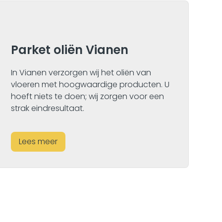
Parket oliën Vianen
P
In Vianen verzorgen wij het oliën van
In
vloeren met hoogwaardige producten. U
di
hoeft niets te doen; wij zorgen voor een
vo
strak eindresultaat.
Lees meer