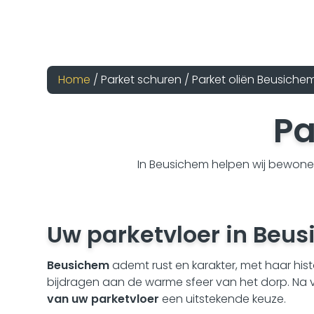
Home
/ Parket schuren / Parket oliën Beusiche
Pa
In Beusichem helpen wij bewoner
Uw
parketvloer
in
Beus
Beusichem
ademt rust en karakter, met haar his
bijdragen aan de warme sfeer van het dorp. Na v
van uw parketvloer
een uitstekende keuze.