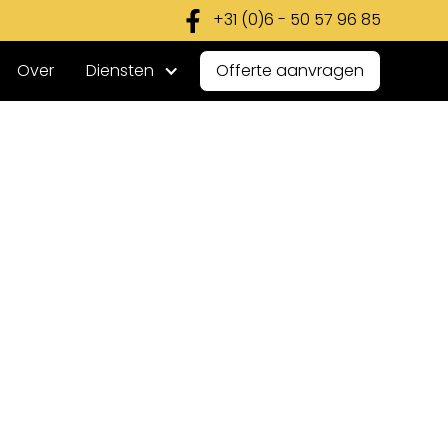
+31 (0)6 - 50 57 96 85
Over
Diensten
Offerte aanvragen