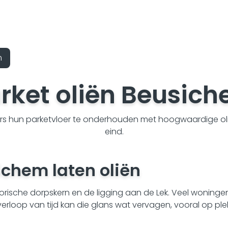
m
rket oliën Beusic
s hun parketvloer te onderhouden met hoogwaardige olie.
eind.
ichem
laten oliën
torische dorpskern en de ligging aan de Lek. Veel woning
erloop van tijd kan die glans wat vervagen, vooral op pl