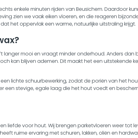
slechts enkele minuten rijden van Beusichem. Daardoor kun
mgeving zien we vaak eiken vloeren, en die reageren bijzo
t het oppervlak een warme, natuurlijke uitstraling krijgt.
wax?
jft langer mooi en vraagt minder onderhoud. Anders dan 
toch kan blijven ademen. Dit maakt het een uitstekende ke
n een lichte schuurbewerking, zodat de poriën van het h
er een stevige, egale laag die het hout voedt en beschermt
n liefde voor hout. Wij brengen parketvloeren weer tot l
t ruime ervaring met schuren, lakken, oliën en hardwaxen