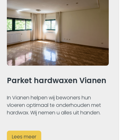
P
Parket hardwaxen Vianen
S
In
In Vianen helpen wij bewoners hun
pa
vloeren optimaal te onderhouden met
st
hardwax. Wij nemen u alles uit handen.
u.
Lees meer