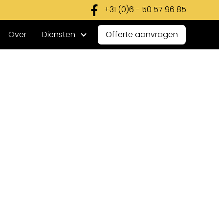
+31 (0)6 - 50 57 96 85
Over
Diensten
Offerte aanvragen