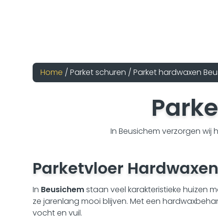
Home
/ Parket schuren / Parket hardwaxen Be
Park
In Beusichem verzorgen wij h
Parketvloer Hardwaxen
In
Beusichem
staan veel karakteristieke huizen 
ze jarenlang mooi blijven. Met een hardwaxbehan
vocht en vuil.